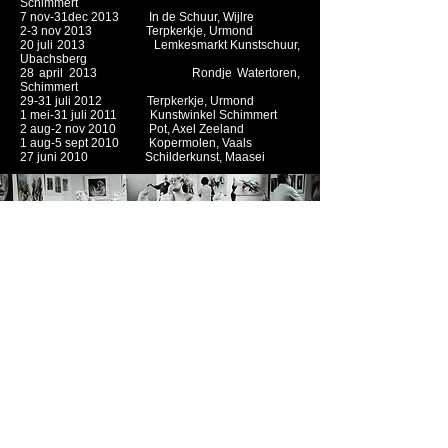
Schimmert
7 nov-31dec 2013 In de Schuur, Wijlre
2-3 nov 2013 Terpkerkje, Urmond
20 juli 2013 Lemkesmarkt Kunstschuur,
Ubachsberg
28 april 2013 Rondje Watertoren,
Schimmert
29-31 juli 2012 Terpkerkje, Urmond
1 mei-31 juli 2011 Kunstwinkel Schimmert
2 aug-2 nov 2010 Pot, Axel Zeeland
1 aug-5 sept 2010 Kopermolen, Vaals
27 juni 2010 Schilderkunst, Maasei
© Design Vlindertje
2010-2023